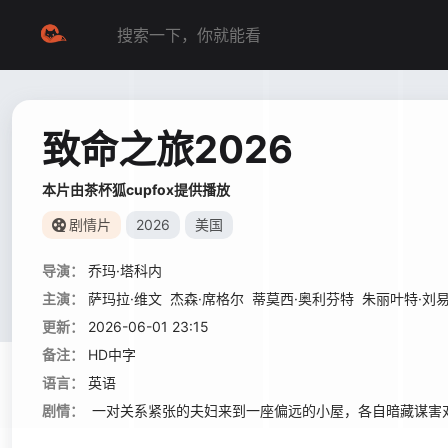
致命之旅2026
本片由茶杯狐cupfox提供播放
剧情片
2026
美国
导演：
乔玛·塔科内
主演：
萨玛拉·维文
杰森·席格尔
蒂莫西·奥利芬特
朱丽叶特·刘
更新：
2026-06-01 23:15
备注：
HD中字
语言：
英语
剧情：
一对关系紧张的夫妇来到一座偏远的小屋，各自暗藏谋害