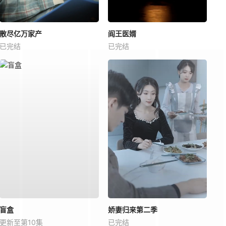
散尽亿万家产
阎王医婿
已完结
已完结
盲盒
娇妻归来第二季
更新至第10集
已完结