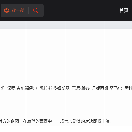
首页
搜一搜
易斯
保罗·吉尔福伊尔
凯拉·拉多姆斯基
基思·雅各
丹妮西娅·萨马尔
尼科
对方的企图。在寂静的荒野中，一场惊心动魄的对决即将上演。