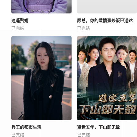
逍遥赘婿
顾总，你的爱情蛋炒饭已送达
已完结
已完结
兵王的都市生活
避世五年，下山即无敌
已完结
已完结