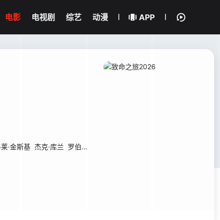
电影
电视剧
综艺
动漫
APP
莱·金斯基
杰克·库兰
罗伯特·古德曼