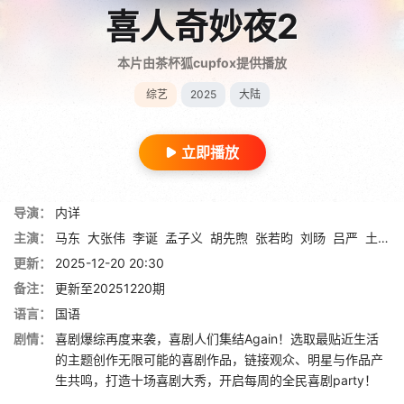
喜人奇妙夜2
本片由茶杯狐cupfox提供播放
综艺
2025
大陆
立即播放
导演：
内详
主演：
马东
大张伟
李诞
孟子义
胡先煦
张若昀
刘旸
吕严
土豆
更新：
2025-12-20 20:30
备注：
更新至20251220期
语言：
国语
剧情：
喜剧爆综再度来袭，喜剧人们集结Again！选取最贴近生活
的主题创作无限可能的喜剧作品，链接观众、明星与作品产
生共鸣，打造十场喜剧大秀，开启每周的全民喜剧party！